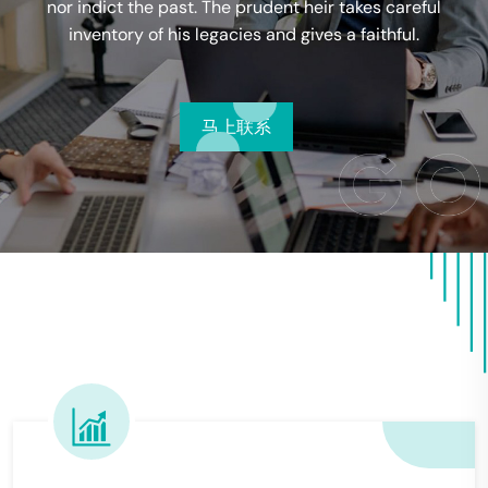
udent heir takes careful
 and gives a faithful.
LEARN MORE
系