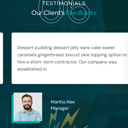
06
TESTIMONIALS
Advertising Technology
Our Client's
Feedbacks
Developer
Dessert pudding dessert jelly eans cake sweet
caramels gingerbread. biscuit okie topping option to
hire a short-term contractor. Our company was
established in
Martha Alex
Manager