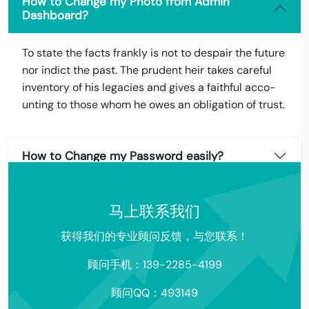
How to Change my Photo from Admin
Dashboard?
To state the facts frankly is not to despair the future
nor indict the past. The prudent heir takes careful
inventory of his legacies and gives a faithful acco-
unting to those whom he owes an obligation of trust.
How to Change my Password easily?
How to Change my Subscription Plan using
马上联系我们
PayPal?
获得我们的专业顾问反馈，与您联系！
顾问手机：139-2285-4199
顾问QQ：493149