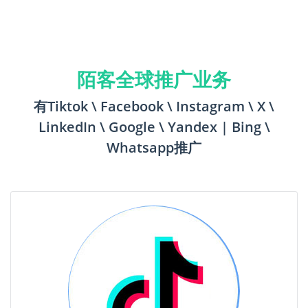
陌客全球推广业务
有Tiktok \ Facebook \ Instagram \ X \
LinkedIn \ Google \ Yandex | Bing \
Whatsapp推广