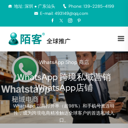
地址: 深圳 ● 广东汕头
Phone: 139-2285-4199
E-mail: 493149@qq.com
WhatsApp Shop 商店
WhatsApp 跨境私域营销
‌WhatsApp店铺
WhatsApp 以高打开率（超98%）和手机号直连特
性，成为跨境电商精准触达全球客户的首选私域入
口。