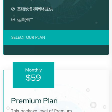
基础设备和网络提供
运营推广
SELECT OUR PLAN
Monthly
$59
Premium Plan
This package level of Premium