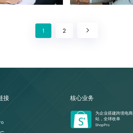
1
2
链接
核心业务
为企业搭建跨境电商
站，全球收单
ro
ShopPro